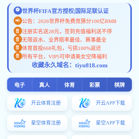
热镀锌方矩管
|
热镀锌型材
|
热镀锌加工
|
光
品牌热镀锌方矩管销售