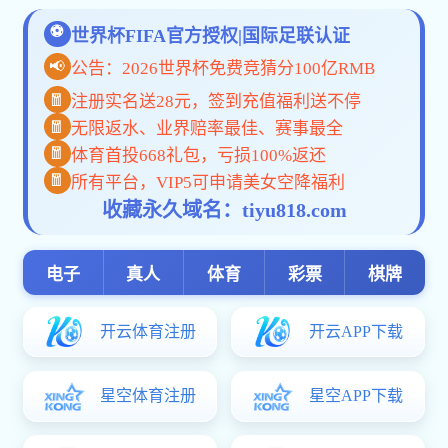
热镀锌方矩管
|
热镀锌型材
|
热镀锌加工
|
光
品牌热镀锌方矩管销售