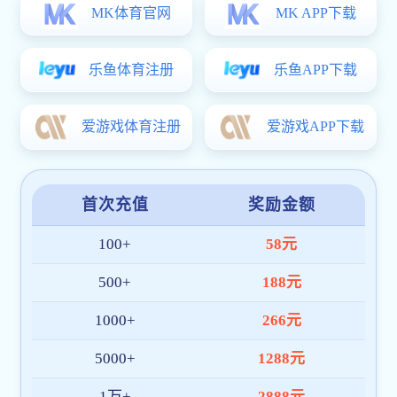
品牌热镀锌方矩管销售厂
家
热镀锌方矩管标准规格厂
家