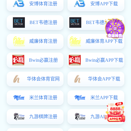
RELATED
镀锌方矩管